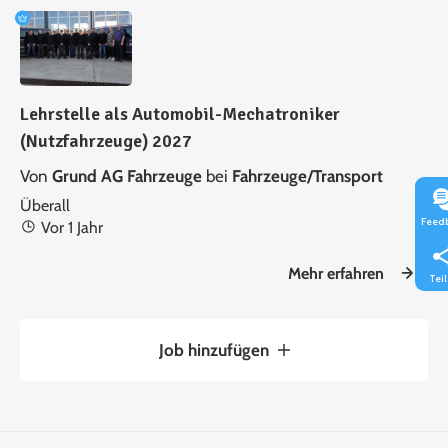
Lehrstelle als Automobil-Mechatroniker
(Nutzfahrzeuge) 2027
Von
Grund AG Fahrzeuge
bei
Fahrzeuge/Transport
Überall
Feed
Vor 1 Jahr
Mehr erfahren
Tei
Job hinzufügen