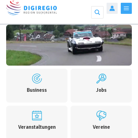
Zum
Inhalt
Mai
springen
Men
Business
Jobs
Veranstaltungen
Vereine