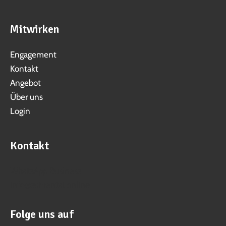
Gillis Hofladen Triengen
Mitwirken
Gass 10, 6234 Triengen
Mehr erfahren
Engagement
Kontakt
Carpolish by Massi
Angebot
Langackerstrasse 6, 5043 Holziken
Über uns
Mehr erfahren
Login
GUT AG Gebäudetechnik
Grenzstrasse 5C, 6214 Schenkon
Kontakt
Mehr erfahren
Swisscom Shop Sursee
WhatsApp Business
info@suhrental.online
Bahnhofstrasse 19, 6210 Sursee
Mehr erfahren
Folge uns auf
Kuoni Reisen, DERTOUR Suisse AG / Filiale