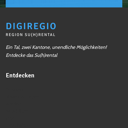
Mehr erfahren
Schwimmbad Rütimatten, Schöftland
Luzernerstrasse 40, 5040 Schöftland
Mehr erfahren
Spezial Umzüge GmbH
Ein Tal, zwei Kantone, unendliche Möglichkeiten!
Entdecke das Su(h)rental
Rösslimattweg 153, 5033 Buchs, Switzerland, 5033
Switzerland
Mehr erfahren
Entdecken
sonnentanz gmbh
Business
Mühleweg 11, 5053 Staffelbach
Veranstaltungen
Mehr erfahren
Vereine
YogaPuls Komplementärtherapie Triengen
Aktivitäten
Jobs
Kappelstrasse 4, 6234 Triengen
Ortschaften
Mehr erfahren