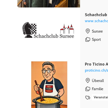
Schachclub
www.schachc
Sursee
Sport
Pro Ticino 
proticino.ch/
Überall
Familie
Veransta