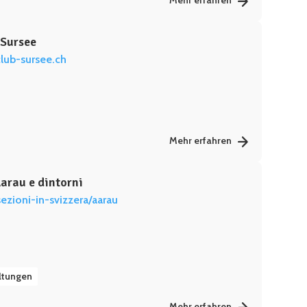
Mehr erfahren
 Sursee
lub-sursee.ch
Mehr erfahren
Aarau e dintorni
sezioni-in-svizzera/aarau
ltungen
Mehr erfahren