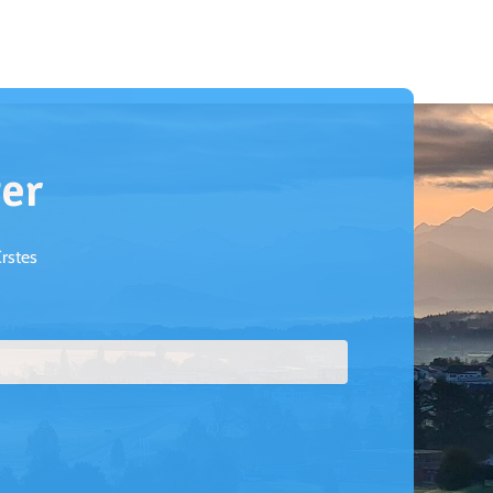
er
Erstes