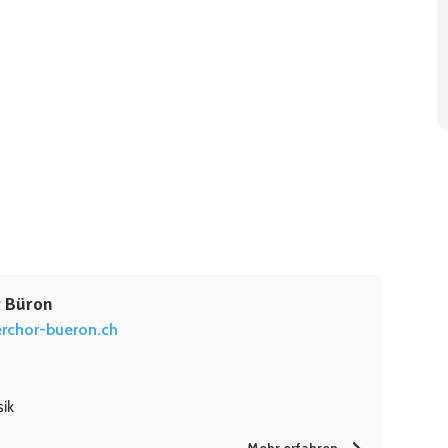
 Büron
chor-bueron.ch
ik