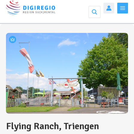
Zum
Inhalt
Mai
springen
Men
Flying Ranch, Triengen