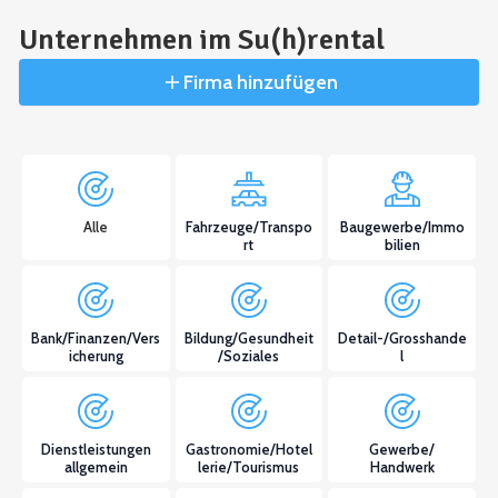
Unternehmen im Su(h)rental
Firma hinzufügen
Alle
Fahrzeuge/Transpo
Baugewerbe/Immo
rt
bilien
Bank/Finanzen/Vers
Bildung/Gesundheit
Detail-/Grosshande
icherung
/Soziales
l
Dienstleistungen
Gastronomie/Hotel
Gewerbe/
allgemein
lerie/Tourismus
Handwerk