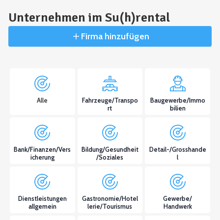
Unternehmen im Su(h)rental
Firma hinzufügen
Alle
Fahrzeuge/Transpo
Baugewerbe/Immo
rt
bilien
Bank/Finanzen/Vers
Bildung/Gesundheit
Detail-/Grosshande
icherung
/Soziales
l
Dienstleistungen
Gastronomie/Hotel
Gewerbe/
allgemein
lerie/Tourismus
Handwerk