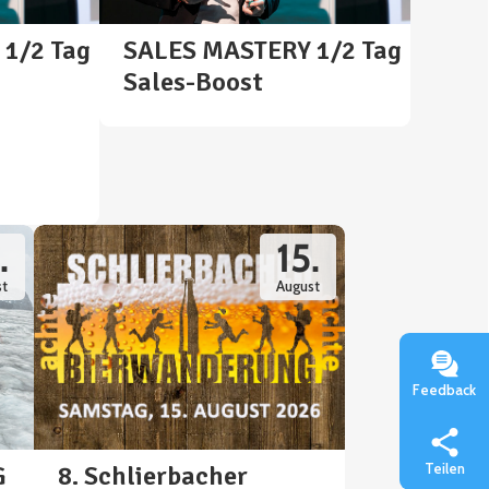
1/2 Tag
SALES MASTERY 1/2 Tag
Sales-Boost
.
15.
t
August
Feedback
Teilen
G
8. Schlierbacher