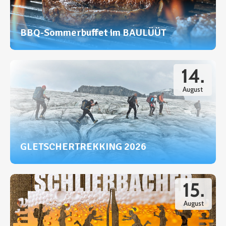
BBQ-Sommerbuffet im BAULÜÜT
14.
August
GLETSCHERTREKKING 2026
15.
August