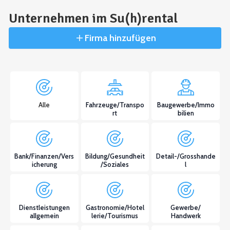
Unternehmen im Su(h)rental
Firma hinzufügen
Alle
Fahrzeuge/Transpo
Baugewerbe/Immo
rt
bilien
Bank/Finanzen/Vers
Bildung/Gesundheit
Detail-/Grosshande
icherung
/Soziales
l
Dienstleistungen
Gastronomie/Hotel
Gewerbe/
allgemein
lerie/Tourismus
Handwerk