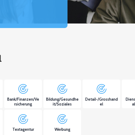
l
Bank/Finanzen/Ve
Bildung/Gesundhe
Detail-/Grosshand
Diens
rsicherung
it/Soziales
el
a
Textagentur
Werbung