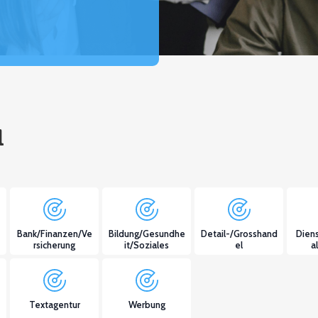
l
Bank/Finanzen/Ve
Bildung/Gesundhe
Detail-/Grosshand
Diens
rsicherung
it/Soziales
el
a
Textagentur
Werbung