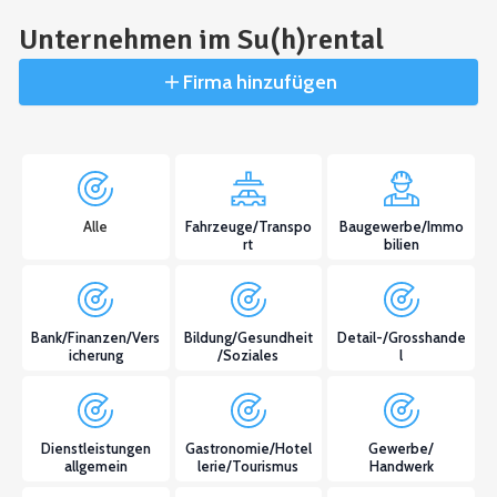
Unternehmen im Su(h)rental
Firma hinzufügen
Alle
Fahrzeuge/Transpo
Baugewerbe/Immo
rt
bilien
Bank/Finanzen/Vers
Bildung/Gesundheit
Detail-/Grosshande
icherung
/Soziales
l
Dienstleistungen
Gastronomie/Hotel
Gewerbe/
allgemein
lerie/Tourismus
Handwerk